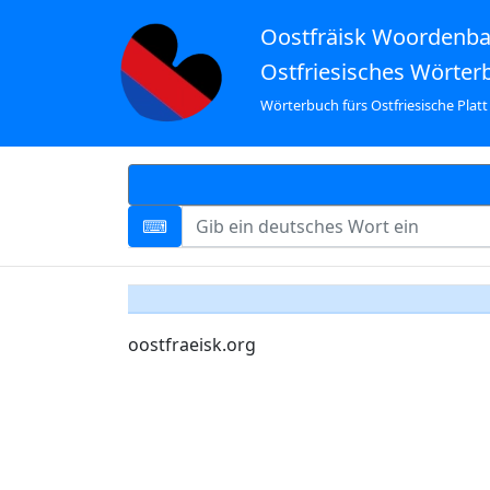
Oostfräisk Woordenb
Ostfriesisches Wörter
Wörterbuch fürs Ostfriesische Platt
oostfraeisk.org