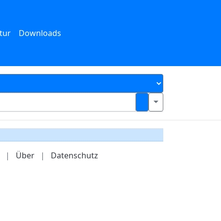
tur
Downloads
|
Über
|
Datenschutz