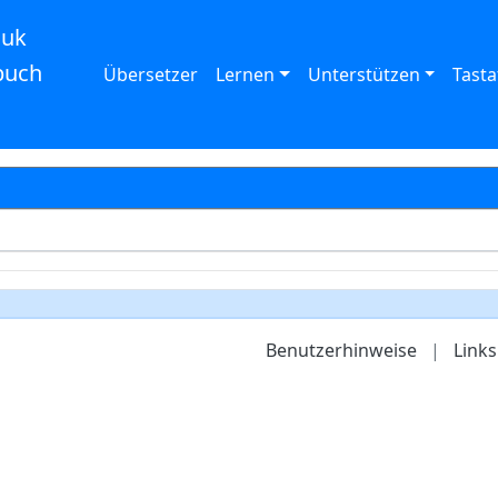
auk
buch
Übersetzer
Lernen
Unterstützen
Tasta
Benutzerhinweise
|
Links