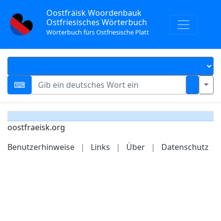
Oostfräisk Woordenbauk
Ostfriesisches Wörterbuch
Wörterbuch fürs Ostfriesische Platt
oostfraeisk.org
Benutzerhinweise
|
Links
|
Über
|
Datenschutz