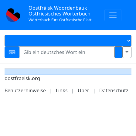
Oostfräisk Woordenbauk
Ostfriesisches Wörterbuch
Wörterbuch fürs Ostfriesische Platt
oostfraeisk.org
Benutzerhinweise
|
Links
|
Über
|
Datenschutz