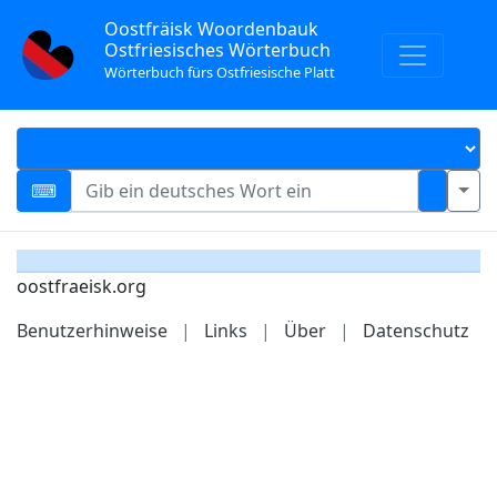
Oostfräisk Woordenbauk
Ostfriesisches Wörterbuch
Wörterbuch fürs Ostfriesische Platt
oostfraeisk.org
Benutzerhinweise
|
Links
|
Über
|
Datenschutz