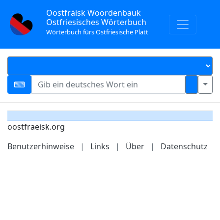
Oostfräisk Woordenbauk
Ostfriesisches Wörterbuch
Wörterbuch fürs Ostfriesische Platt
oostfraeisk.org
Benutzerhinweise
|
Links
|
Über
|
Datenschutz