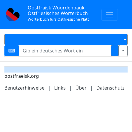
Oostfräisk Woordenbauk
Ostfriesisches Wörterbuch
Wörterbuch fürs Ostfriesische Platt
oostfraeisk.org
Benutzerhinweise
|
Links
|
Über
|
Datenschutz