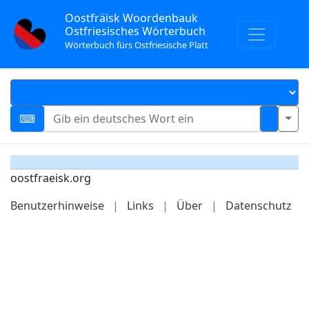
Oostfräisk Woordenbauk
Ostfriesisches Wörterbuch
Wörterbuch fürs Ostfriesische Platt
oostfraeisk.org
Benutzerhinweise
|
Links
|
Über
|
Datenschutz