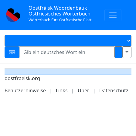
Oostfräisk Woordenbauk
Ostfriesisches Wörterbuch
Wörterbuch fürs Ostfriesische Platt
oostfraeisk.org
Benutzerhinweise
|
Links
|
Über
|
Datenschutz