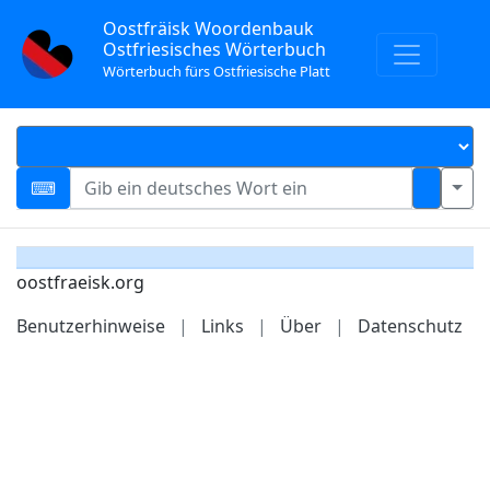
Oostfräisk Woordenbauk
Ostfriesisches Wörterbuch
Wörterbuch fürs Ostfriesische Platt
oostfraeisk.org
Benutzerhinweise
|
Links
|
Über
|
Datenschutz