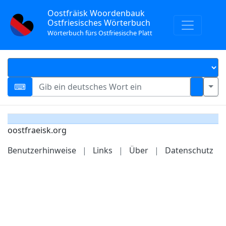
Oostfräisk Woordenbauk
Ostfriesisches Wörterbuch
Wörterbuch fürs Ostfriesische Platt
oostfraeisk.org
Benutzerhinweise
|
Links
|
Über
|
Datenschutz