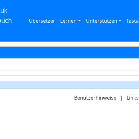
auk
buch
Übersetzer
Lernen
Unterstützen
Tasta
Benutzerhinweise
|
Links