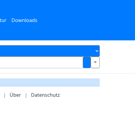
tur
Downloads
|
Über
|
Datenschutz