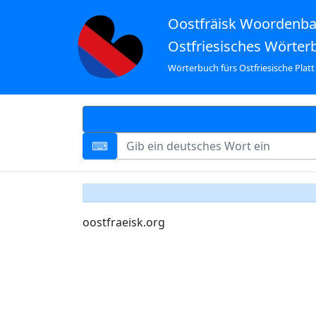
Oostfräisk Woordenb
Ostfriesisches Wörter
Wörterbuch fürs Ostfriesische Platt
oostfraeisk.org