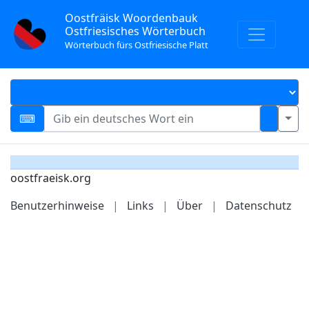
Oostfräisk Woordenbauk
Ostfriesisches Wörterbuch
Wörterbuch fürs Ostfriesische Platt
oostfraeisk.org
Benutzerhinweise
|
Links
|
Über
|
Datenschutz