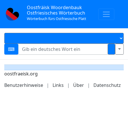
Oostfräisk Woordenbauk
Ostfriesisches Wörterbuch
Wörterbuch fürs Ostfriesische Platt
oostfraeisk.org
Benutzerhinweise
|
Links
|
Über
|
Datenschutz