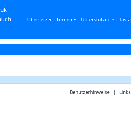
auk
buch
Übersetzer
Lernen
Unterstützen
Tasta
Benutzerhinweise
|
Links