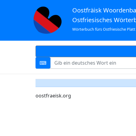
Oostfräisk Woordenb
Ostfriesisches Wörter
Wörterbuch fürs Ostfriesische Platt
oostfraeisk.org