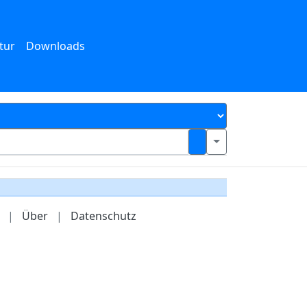
tur
Downloads
|
Über
|
Datenschutz