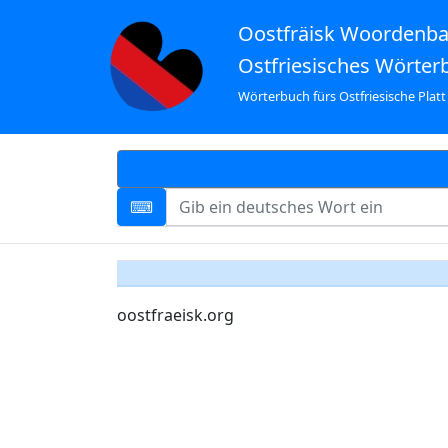
Oostfräisk Woordenb
Ostfriesisches Wörter
Wörterbuch fürs Ostfriesische Platt
oostfraeisk.org