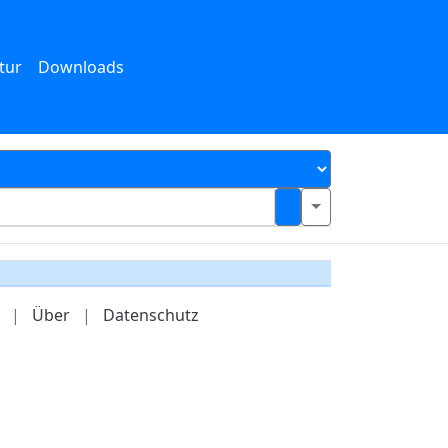
tur
Downloads
|
Über
|
Datenschutz