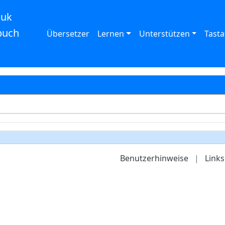
auk
buch
Übersetzer
Lernen
Unterstützen
Tasta
Benutzerhinweise
|
Links