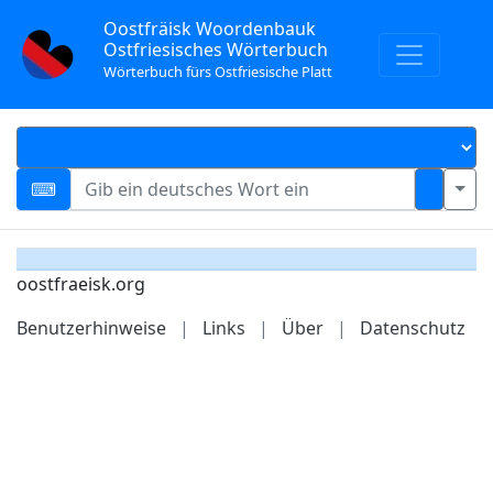
Oostfräisk Woordenbauk
Ostfriesisches Wörterbuch
Wörterbuch fürs Ostfriesische Platt
oostfraeisk.org
Benutzerhinweise
|
Links
|
Über
|
Datenschutz