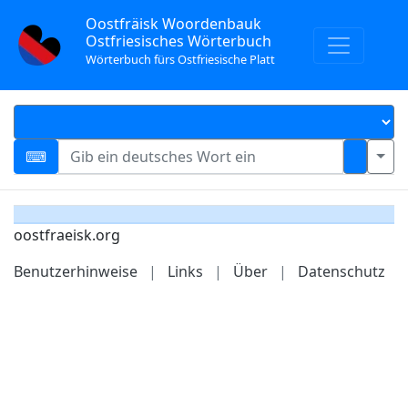
Oostfräisk Woordenbauk
Ostfriesisches Wörterbuch
Wörterbuch fürs Ostfriesische Platt
oostfraeisk.org
Benutzerhinweise
|
Links
|
Über
|
Datenschutz