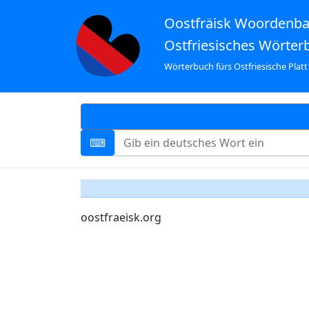
Oostfräisk Woordenb
Ostfriesisches Wörter
Wörterbuch fürs Ostfriesische Platt
oostfraeisk.org