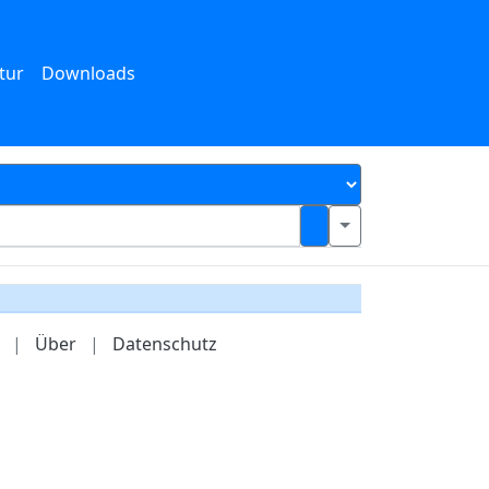
tur
Downloads
|
Über
|
Datenschutz