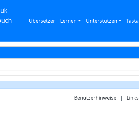
auk
buch
Übersetzer
Lernen
Unterstützen
Tasta
Benutzerhinweise
|
Links