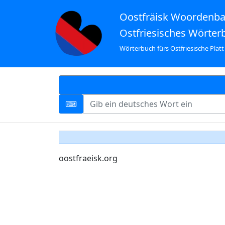
Oostfräisk Woordenb
Ostfriesisches Wörter
Wörterbuch fürs Ostfriesische Platt
oostfraeisk.org