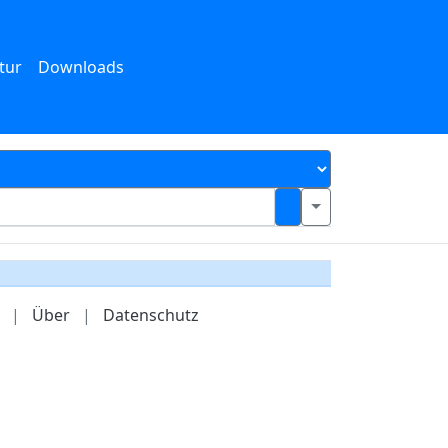
tur
Downloads
|
Über
|
Datenschutz