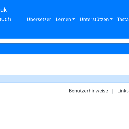
auk
buch
Übersetzer
Lernen
Unterstützen
Tasta
Benutzerhinweise
|
Links