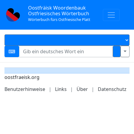
Oostfräisk Woordenbauk
Ostfriesisches Wörterbuch
Wörterbuch fürs Ostfriesische Platt
oostfraeisk.org
Benutzerhinweise
|
Links
|
Über
|
Datenschutz