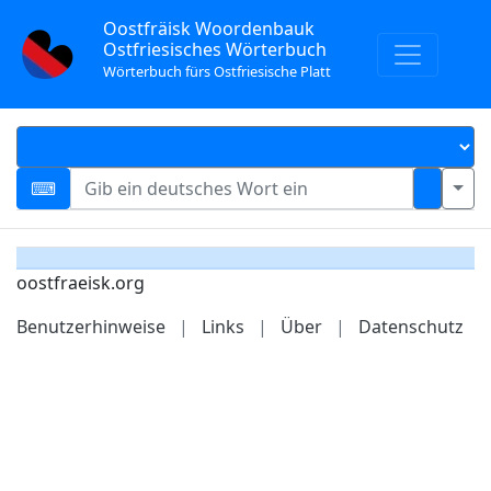
Oostfräisk Woordenbauk
Ostfriesisches Wörterbuch
Wörterbuch fürs Ostfriesische Platt
oostfraeisk.org
Benutzerhinweise
|
Links
|
Über
|
Datenschutz