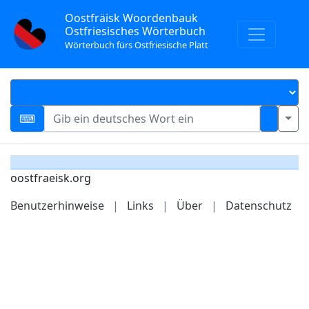
Oostfräisk Woordenbauk
Ostfriesisches Wörterbuch
Wörterbuch fürs Ostfriesische Platt
oostfraeisk.org
Benutzerhinweise
|
Links
|
Über
|
Datenschutz