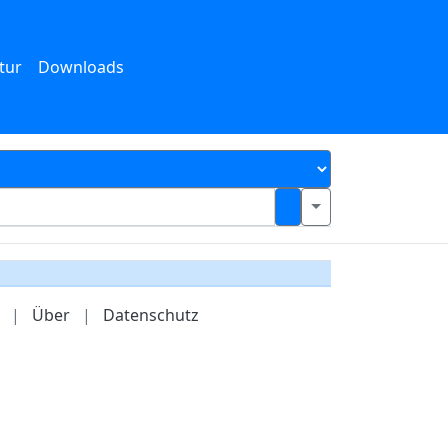
tur
Downloads
|
Über
|
Datenschutz