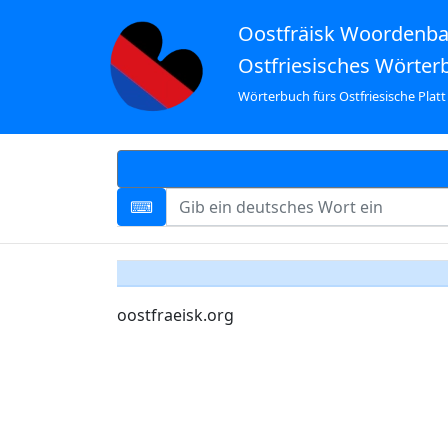
Oostfräisk Woordenb
Ostfriesisches Wörter
Wörterbuch fürs Ostfriesische Platt
oostfraeisk.org