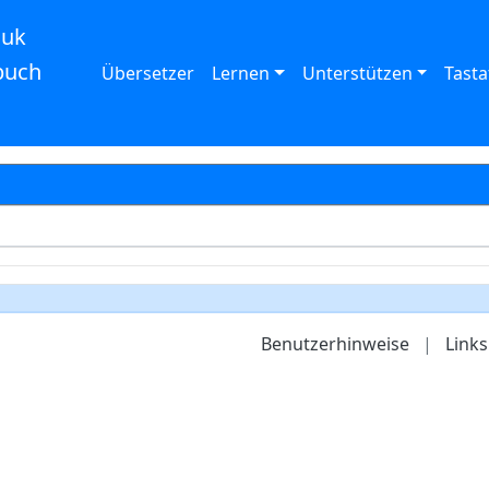
auk
buch
Übersetzer
Lernen
Unterstützen
Tasta
Benutzerhinweise
|
Links