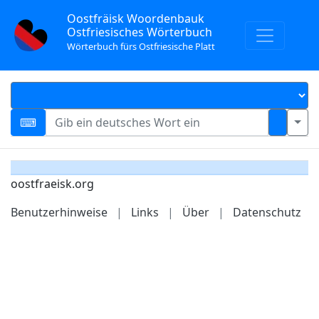
Oostfräisk Woordenbauk
Ostfriesisches Wörterbuch
Wörterbuch fürs Ostfriesische Platt
oostfraeisk.org
Benutzerhinweise
|
Links
|
Über
|
Datenschutz