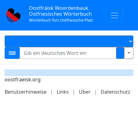
Oostfräisk Woordenbauk
Ostfriesisches Wörterbuch
Wörterbuch fürs Ostfriesische Platt
oostfraeisk.org
Benutzerhinweise
|
Links
|
Über
|
Datenschutz