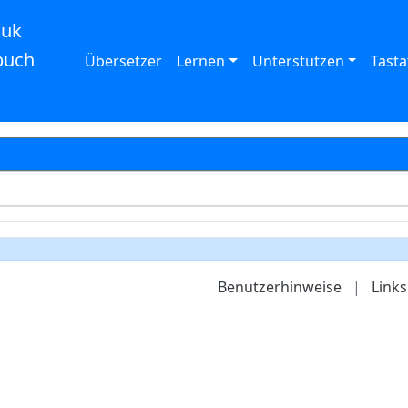
auk
buch
Übersetzer
Lernen
Unterstützen
Tasta
Benutzerhinweise
|
Links