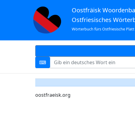
Oostfräisk Woordenb
Ostfriesisches Wörter
Wörterbuch fürs Ostfriesische Platt
oostfraeisk.org