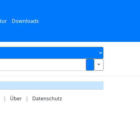
tur
Downloads
|
Über
|
Datenschutz