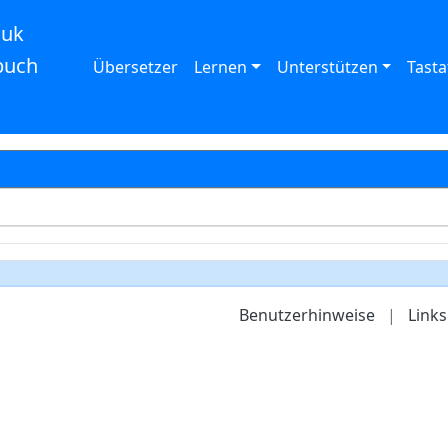
auk
buch
Übersetzer
Lernen
Unterstützen
Tasta
Benutzerhinweise
|
Links