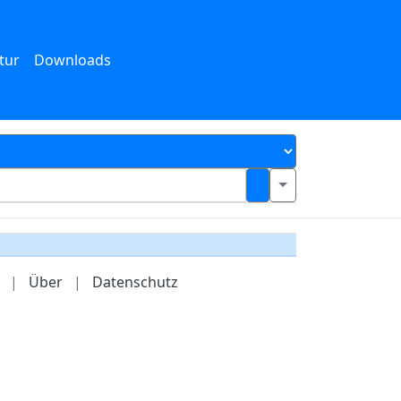
tur
Downloads
|
Über
|
Datenschutz