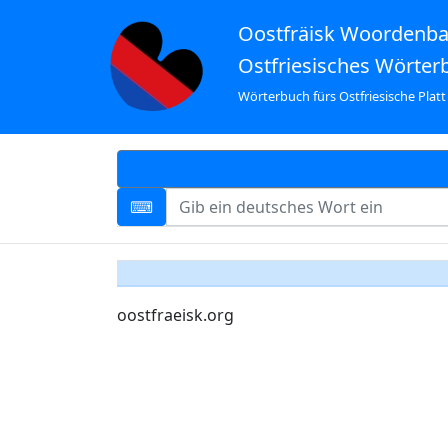
Oostfräisk Woordenb
Ostfriesisches Wörter
Wörterbuch fürs Ostfriesische Platt
oostfraeisk.org