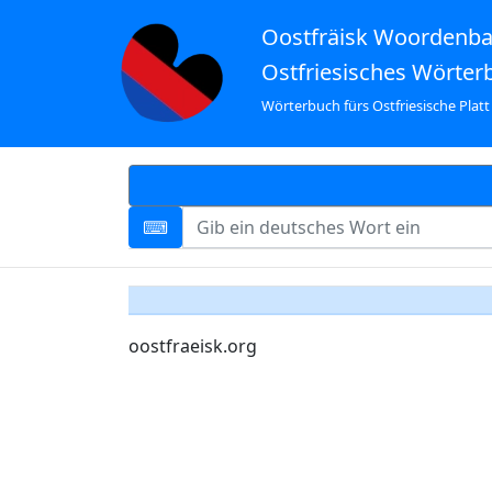
Oostfräisk Woordenb
Ostfriesisches Wörter
Wörterbuch fürs Ostfriesische Platt
oostfraeisk.org