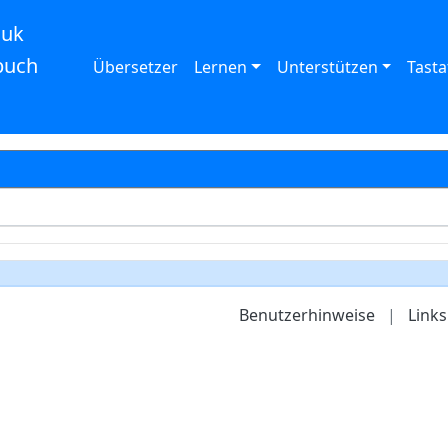
auk
buch
Übersetzer
Lernen
Unterstützen
Tasta
Benutzerhinweise
|
Links