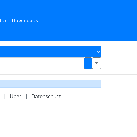
tur
Downloads
|
Über
|
Datenschutz