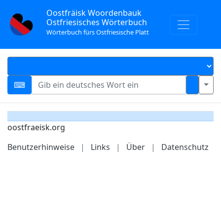
Oostfräisk Woordenbauk
Ostfriesisches Wörterbuch
Wörterbuch fürs Ostfriesische Platt
oostfraeisk.org
Benutzerhinweise
|
Links
|
Über
|
Datenschutz