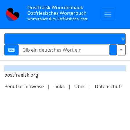
Oostfräisk Woordenbauk
Ostfriesisches Wörterbuch
Wörterbuch fürs Ostfriesische Platt
oostfraeisk.org
Benutzerhinweise
|
Links
|
Über
|
Datenschutz