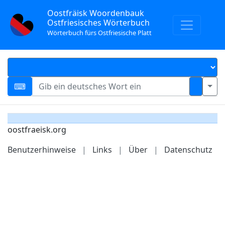
Oostfräisk Woordenbauk
Ostfriesisches Wörterbuch
Wörterbuch fürs Ostfriesische Platt
oostfraeisk.org
Benutzerhinweise
|
Links
|
Über
|
Datenschutz