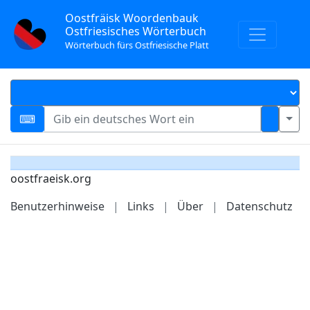
Oostfräisk Woordenbauk
Ostfriesisches Wörterbuch
Wörterbuch fürs Ostfriesische Platt
oostfraeisk.org
Benutzerhinweise
|
Links
|
Über
|
Datenschutz