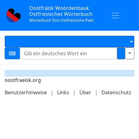
Oostfräisk Woordenbauk
Ostfriesisches Wörterbuch
Wörterbuch fürs Ostfriesische Platt
oostfraeisk.org
Benutzerhinweise
|
Links
|
Über
|
Datenschutz