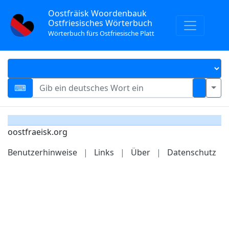
Oostfräisk Woordenbauk
Ostfriesisches Wörterbuch
Wörterbuch fürs Ostfriesische Platt
oostfraeisk.org
Benutzerhinweise
|
Links
|
Über
|
Datenschutz