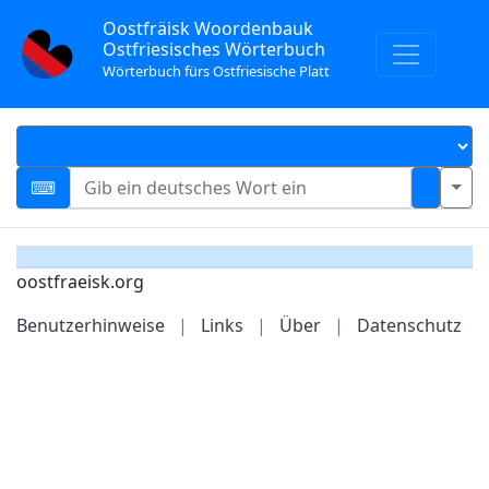
Oostfräisk Woordenbauk
Ostfriesisches Wörterbuch
Wörterbuch fürs Ostfriesische Platt
oostfraeisk.org
Benutzerhinweise
|
Links
|
Über
|
Datenschutz