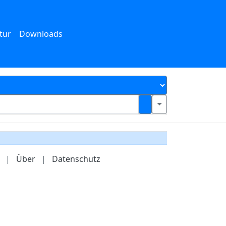
tur
Downloads
|
Über
|
Datenschutz