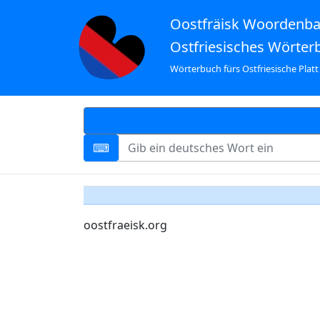
Oostfräisk Woordenb
Ostfriesisches Wörter
Wörterbuch fürs Ostfriesische Platt
oostfraeisk.org