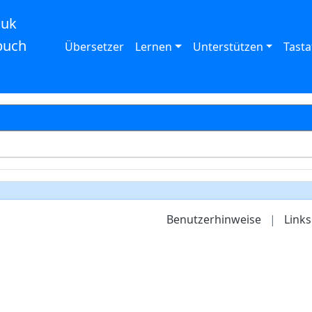
auk
buch
Übersetzer
Lernen
Unterstützen
Tasta
Benutzerhinweise
|
Links