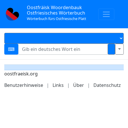
Oostfräisk Woordenbauk
Ostfriesisches Wörterbuch
Wörterbuch fürs Ostfriesische Platt
oostfraeisk.org
Benutzerhinweise
|
Links
|
Über
|
Datenschutz