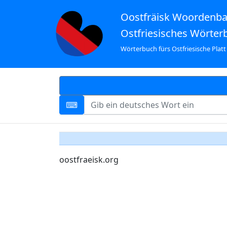
Oostfräisk Woordenb
Ostfriesisches Wörter
Wörterbuch fürs Ostfriesische Platt
oostfraeisk.org