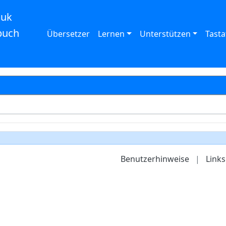
auk
buch
Übersetzer
Lernen
Unterstützen
Tasta
Benutzerhinweise
|
Links