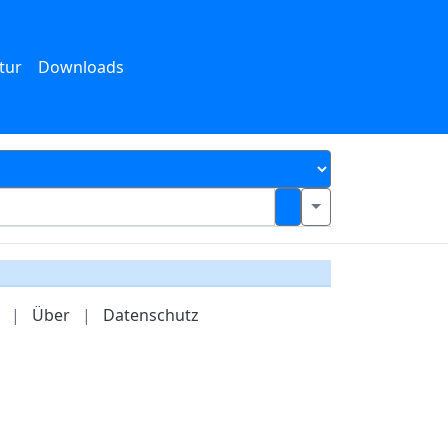
tur
Downloads
|
Über
|
Datenschutz