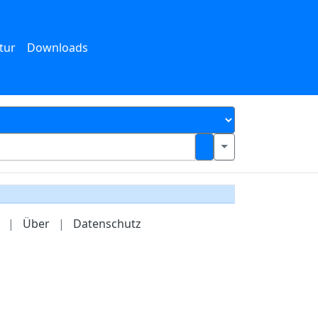
tur
Downloads
|
Über
|
Datenschutz