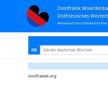
Oostfräisk Woordenb
Ostfriesisches Wörter
Wörterbuch fürs Ostfriesische Platt
oostfraeisk.org