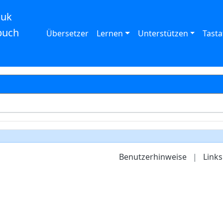
auk
buch
Übersetzer
Lernen
Unterstützen
Tasta
Benutzerhinweise
|
Links