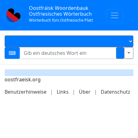
Oostfräisk Woordenbauk
Ostfriesisches Wörterbuch
Wörterbuch fürs Ostfriesische Platt
oostfraeisk.org
Benutzerhinweise
|
Links
|
Über
|
Datenschutz