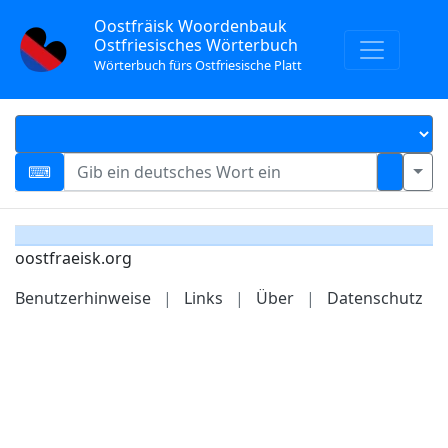
Oostfräisk Woordenbauk
Ostfriesisches Wörterbuch
Wörterbuch fürs Ostfriesische Platt
oostfraeisk.org
Benutzerhinweise
|
Links
|
Über
|
Datenschutz