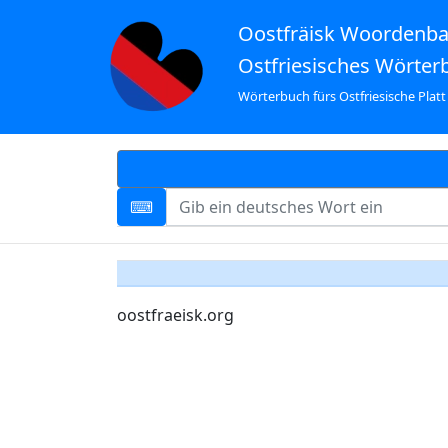
Oostfräisk Woordenb
Ostfriesisches Wörter
Wörterbuch fürs Ostfriesische Platt
oostfraeisk.org