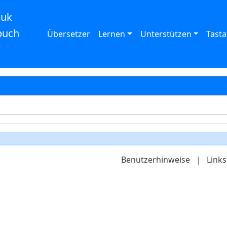
auk
buch
Übersetzer
Lernen
Unterstützen
Tasta
Benutzerhinweise
|
Links