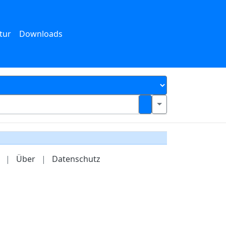
tur
Downloads
|
Über
|
Datenschutz