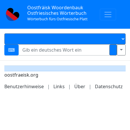
Oostfräisk Woordenbauk
Ostfriesisches Wörterbuch
Wörterbuch fürs Ostfriesische Platt
oostfraeisk.org
Benutzerhinweise
|
Links
|
Über
|
Datenschutz