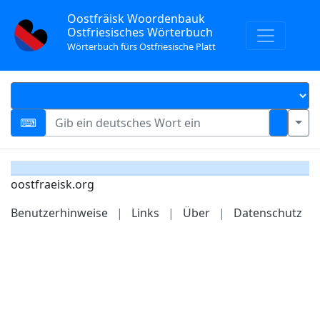
Oostfräisk Woordenbauk
Ostfriesisches Wörterbuch
Wörterbuch fürs Ostfriesische Platt
oostfraeisk.org
Benutzerhinweise
|
Links
|
Über
|
Datenschutz