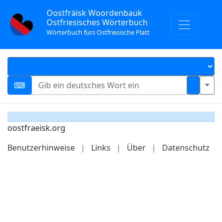
Oostfräisk Woordenbauk
Ostfriesisches Wörterbuch
Wörterbuch fürs Ostfriesische Platt
oostfraeisk.org
Benutzerhinweise
|
Links
|
Über
|
Datenschutz