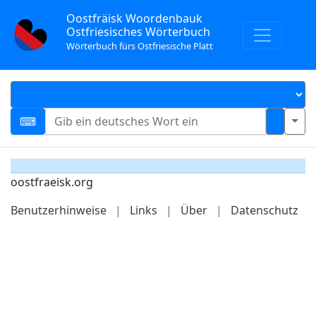
Oostfräisk Woordenbauk
Ostfriesisches Wörterbuch
Wörterbuch fürs Ostfriesische Platt
oostfraeisk.org
Benutzerhinweise
|
Links
|
Über
|
Datenschutz