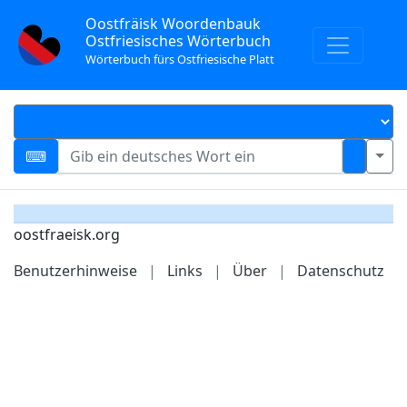
Oostfräisk Woordenbauk
Ostfriesisches Wörterbuch
Wörterbuch fürs Ostfriesische Platt
oostfraeisk.org
Benutzerhinweise
|
Links
|
Über
|
Datenschutz