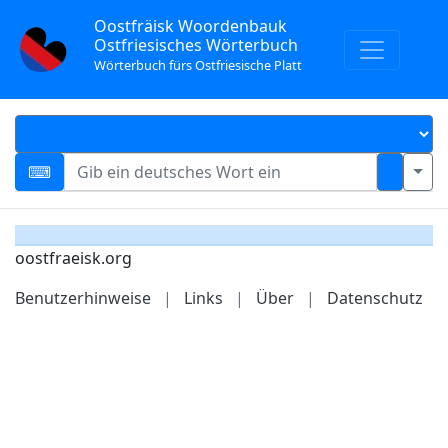
Oostfräisk Woordenbauk
Ostfriesisches Wörterbuch
Wörterbuch fürs Ostfriesische Platt
oostfraeisk.org
Benutzerhinweise
|
Links
|
Über
|
Datenschutz