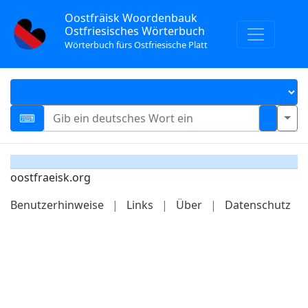
Oostfräisk Woordenbauk
Ostfriesisches Wörterbuch
Wörterbuch fürs Ostfriesische Platt
oostfraeisk.org
Benutzerhinweise
|
Links
|
Über
|
Datenschutz