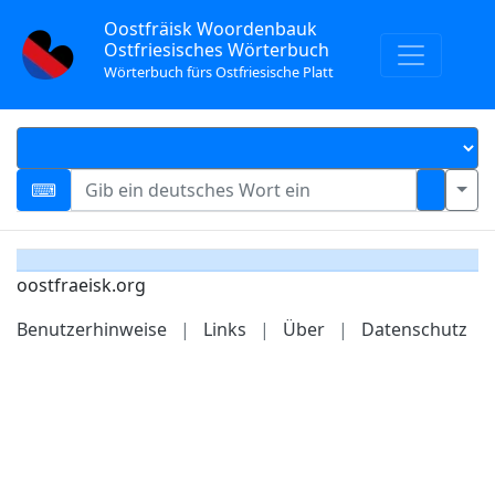
Oostfräisk Woordenbauk
Ostfriesisches Wörterbuch
Wörterbuch fürs Ostfriesische Platt
oostfraeisk.org
Benutzerhinweise
|
Links
|
Über
|
Datenschutz